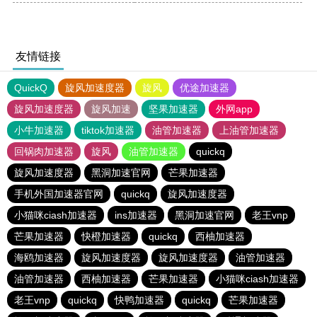
友情链接
QuickQ
旋风加速度器
旋风
优途加速器
旋风加速度器
旋风加速
坚果加速器
外网app
小牛加速器
tiktok加速器
油管加速器
上油管加速器
回锅肉加速器
旋风
油管加速器
quickq
旋风加速度器
黑洞加速官网
芒果加速器
手机外国加速器官网
quickq
旋风加速度器
小猫咪ciash加速器
ins加速器
黑洞加速官网
老王vnp
芒果加速器
快橙加速器
quickq
西柚加速器
海鸥加速器
旋风加速度器
旋风加速度器
油管加速器
油管加速器
西柚加速器
芒果加速器
小猫咪ciash加速器
老王vnp
quickq
快鸭加速器
quickq
芒果加速器