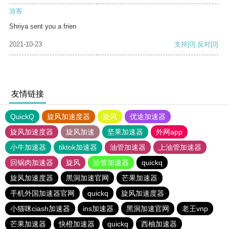
游客
Shriya sent you a frien
2021-10-23
支持
[0]
反对
[0]
友情链接
QuickQ
旋风加速度器
旋风
优途加速器
旋风加速度器
旋风加速
坚果加速器
外网app
小牛加速器
tiktok加速器
油管加速器
上油管加速器
回锅肉加速器
旋风
油管加速器
quickq
旋风加速度器
黑洞加速官网
芒果加速器
手机外国加速器官网
quickq
旋风加速度器
小猫咪ciash加速器
ins加速器
黑洞加速官网
老王vnp
芒果加速器
快橙加速器
quickq
西柚加速器