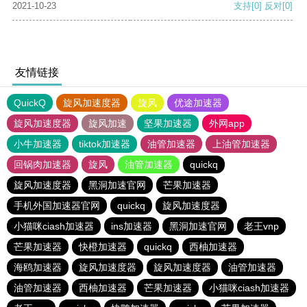
2021-10-23
支持
[0]
反对
[0]
友情链接
QuickQ
旋风加速度器
旋风
优途加速器
旋风加速度器
旋风加速
坚果加速器
外网app
小牛加速器
tiktok加速器
油管加速器
上油管加速器
回锅肉加速器
旋风
油管加速器
quickq
旋风加速度器
黑洞加速官网
芒果加速器
手机外国加速器官网
quickq
旋风加速度器
小猫咪ciash加速器
ins加速器
黑洞加速官网
老王vnp
芒果加速器
快橙加速器
quickq
西柚加速器
海鸥加速器
旋风加速度器
旋风加速度器
油管加速器
油管加速器
西柚加速器
芒果加速器
小猫咪ciash加速器