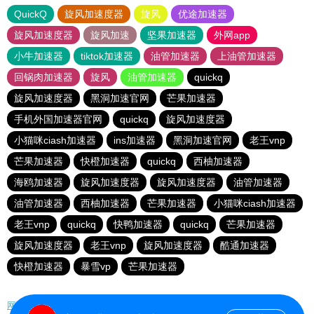
QuickQ
旋风加速度器
旋风
优途加速器
旋风加速度器
旋风加速
坚果加速器
外网app
小牛加速器
tiktok加速器
油管加速器
上油管加速器
回锅肉加速器
旋风
油管加速器
quickq
旋风加速度器
黑洞加速官网
芒果加速器
手机外国加速器官网
quickq
旋风加速度器
小猫咪ciash加速器
ins加速器
黑洞加速官网
老王vnp
芒果加速器
快橙加速器
quickq
西柚加速器
海鸥加速器
旋风加速度器
旋风加速度器
油管加速器
油管加速器
西柚加速器
芒果加速器
小猫咪ciash加速器
老王vnp
quickq
快鸭加速器
quickq
芒果加速器
旋风加速度器
老王vnp
旋风加速度器
酷通加速器
快橙加速器
暴雪vp
芒果加速器
网站地图