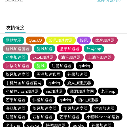
2023-12-11
支持
[0]
反对
[0]
友情链接
网站地图
QuickQ
旋风加速度器
旋风
优途加速器
旋风加速度器
旋风加速
坚果加速器
外网app
小牛加速器
tiktok加速器
油管加速器
上油管加速器
回锅肉加速器
旋风
油管加速器
quickq
旋风加速度器
黑洞加速官网
芒果加速器
手机外国加速器官网
quickq
旋风加速度器
小猫咪ciash加速器
ins加速器
黑洞加速官网
老王vnp
芒果加速器
快橙加速器
quickq
西柚加速器
海鸥加速器
旋风加速度器
旋风加速度器
油管加速器
油管加速器
西柚加速器
芒果加速器
小猫咪ciash加速器
老王vnp
quickq
快鸭加速器
quickq
芒果加速器