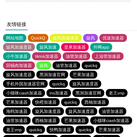
友情链接
网站地图
QuickQ
旋风加速度器
旋风
优途加速器
旋风加速度器
旋风加速
坚果加速器
外网app
小牛加速器
tiktok加速器
油管加速器
上油管加速器
回锅肉加速器
旋风
油管加速器
quickq
旋风加速度器
黑洞加速官网
芒果加速器
手机外国加速器官网
quickq
旋风加速度器
小猫咪ciash加速器
ins加速器
黑洞加速官网
老王vnp
芒果加速器
快橙加速器
quickq
西柚加速器
海鸥加速器
旋风加速度器
旋风加速度器
油管加速器
油管加速器
西柚加速器
芒果加速器
小猫咪ciash加速器
老王vnp
quickq
快鸭加速器
quickq
芒果加速器