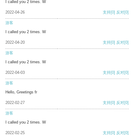
I called you 2 times. W
2022-04-26
支持
[0]
反对
[0]
游客
I called you 2 times. W
2022-04-20
支持
[0]
反对
[0]
游客
I called you 2 times. W
2022-04-03
支持
[0]
反对
[0]
游客
Hello, Greetings fr
2022-02-27
支持
[0]
反对
[0]
游客
I called you 2 times. W
2022-02-25
支持
[0]
反对
[0]