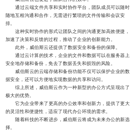
通过云端文件共享和实时协作平台，团队成员可以随时
随地互相沟通和合作，无需进行繁琐的文件传输和会议安
排。
这种实时协作的形式让团队之间的沟通更加高效便捷，
加速了决策和反馈的过程，推动了企业的创新能力。
此外，威伯斯云还提供了数据安全和备份的保障。
通过云计算的技术，企业的文件和数据可以在服务器上
安全地存储和备份，免去了数据丢失和损毁的风险。
威伯斯云的云端存储和备份功能不仅可以保护企业的数
据安全，还可以方便地实现数据的共享和访问。
综上所述，威伯斯云作为一种新型的办公方式呈现出了
极大的优势。
它为企业带来了更高的办公效率和创新力，提供了更大
的灵活性和便捷性，适应了现代办公环境的需求。
随着科技的不断进步，威伯斯云将成为未来办公的新选
择。