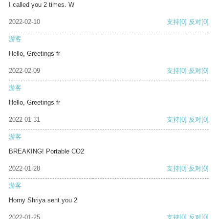
I called you 2 times. W
2022-02-10
支持
[0]
反对
[0]
游客
Hello, Greetings fr
2022-02-09
支持
[0]
反对
[0]
游客
Hello, Greetings fr
2022-01-31
支持
[0]
反对
[0]
游客
BREAKING! Portable CO2
2022-01-28
支持
[0]
反对
[0]
游客
Horny Shriya sent you 2
2022-01-25
支持
[0]
反对
[0]