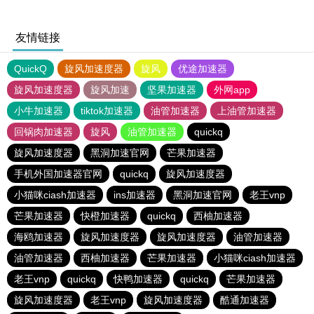
友情链接
QuickQ
旋风加速度器
旋风
优途加速器
旋风加速度器
旋风加速
坚果加速器
外网app
小牛加速器
tiktok加速器
油管加速器
上油管加速器
回锅肉加速器
旋风
油管加速器
quickq
旋风加速度器
黑洞加速官网
芒果加速器
手机外国加速器官网
quickq
旋风加速度器
小猫咪ciash加速器
ins加速器
黑洞加速官网
老王vnp
芒果加速器
快橙加速器
quickq
西柚加速器
海鸥加速器
旋风加速度器
旋风加速度器
油管加速器
油管加速器
西柚加速器
芒果加速器
小猫咪ciash加速器
老王vnp
quickq
快鸭加速器
quickq
芒果加速器
旋风加速度器
老王vnp
旋风加速度器
酷通加速器