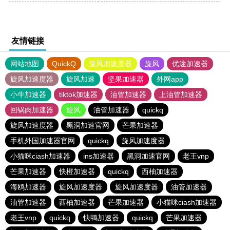
友情链接
网站地图
QuickQ
旋风加速度器
旋风
优途加速器
旋风加速度器
旋风加速
坚果加速器
外网app
小牛加速器
tiktok加速器
油管加速器
上油管加速器
回锅肉加速器
旋风
油管加速器
quickq
旋风加速度器
黑洞加速官网
芒果加速器
手机外国加速器官网
quickq
旋风加速度器
小猫咪ciash加速器
ins加速器
黑洞加速官网
老王vnp
芒果加速器
快橙加速器
quickq
西柚加速器
海鸥加速器
旋风加速度器
旋风加速度器
油管加速器
油管加速器
西柚加速器
芒果加速器
小猫咪ciash加速器
老王vnp
quickq
快鸭加速器
quickq
芒果加速器