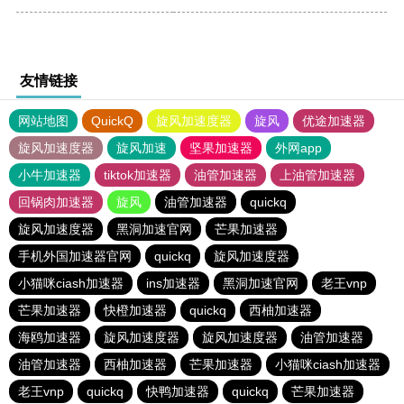
友情链接
网站地图
QuickQ
旋风加速度器
旋风
优途加速器
旋风加速度器
旋风加速
坚果加速器
外网app
小牛加速器
tiktok加速器
油管加速器
上油管加速器
回锅肉加速器
旋风
油管加速器
quickq
旋风加速度器
黑洞加速官网
芒果加速器
手机外国加速器官网
quickq
旋风加速度器
小猫咪ciash加速器
ins加速器
黑洞加速官网
老王vnp
芒果加速器
快橙加速器
quickq
西柚加速器
海鸥加速器
旋风加速度器
旋风加速度器
油管加速器
油管加速器
西柚加速器
芒果加速器
小猫咪ciash加速器
老王vnp
quickq
快鸭加速器
quickq
芒果加速器