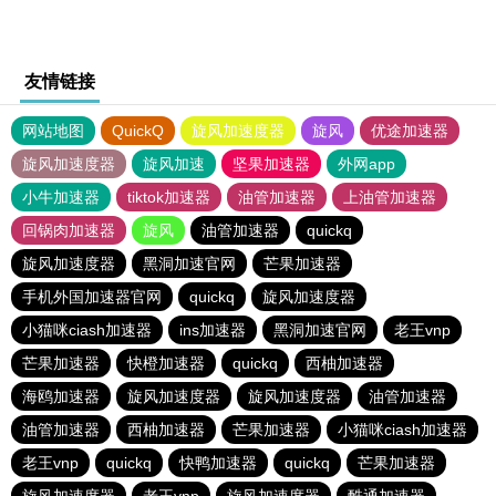
友情链接
网站地图
QuickQ
旋风加速度器
旋风
优途加速器
旋风加速度器
旋风加速
坚果加速器
外网app
小牛加速器
tiktok加速器
油管加速器
上油管加速器
回锅肉加速器
旋风
油管加速器
quickq
旋风加速度器
黑洞加速官网
芒果加速器
手机外国加速器官网
quickq
旋风加速度器
小猫咪ciash加速器
ins加速器
黑洞加速官网
老王vnp
芒果加速器
快橙加速器
quickq
西柚加速器
海鸥加速器
旋风加速度器
旋风加速度器
油管加速器
油管加速器
西柚加速器
芒果加速器
小猫咪ciash加速器
老王vnp
quickq
快鸭加速器
quickq
芒果加速器