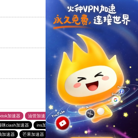
支持
[0]
反对
[0]
支持
[0]
反对
[0]
支持
[0]
反对
[0]
iktok加速器
油管加速器
上油管加速器
回锅肉加速器
咪ciash加速器
ins加速器
黑洞加速官网
老王vnp
柚加速器
芒果加速器
小猫咪ciash加速器
老王vnp