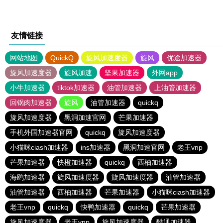
友情链接
网站地图
QuickQ
旋风加速度器
旋风
优途加速器
旋风加速度器
旋风加速
坚果加速器
外网app
小牛加速器
tiktok加速器
油管加速器
上油管加速器
回锅肉加速器
旋风
油管加速器
quickq
旋风加速度器
黑洞加速官网
芒果加速器
手机外国加速器官网
quickq
旋风加速度器
小猫咪ciash加速器
ins加速器
黑洞加速官网
老王vnp
芒果加速器
快橙加速器
quickq
西柚加速器
海鸥加速器
旋风加速度器
旋风加速度器
油管加速器
油管加速器
西柚加速器
芒果加速器
小猫咪ciash加速器
老王vnp
quickq
快鸭加速器
quickq
芒果加速器
旋风加速度器
老王vnp
旋风加速度器
酷通加速器