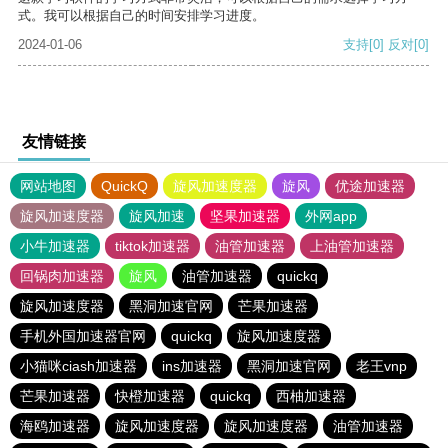
式。我可以根据自己的时间安排学习进度。
2024-01-06
支持
[0]
反对
[0]
友情链接
网站地图
QuickQ
旋风加速度器
旋风
优途加速器
旋风加速度器
旋风加速
坚果加速器
外网app
小牛加速器
tiktok加速器
油管加速器
上油管加速器
回锅肉加速器
旋风
油管加速器
quickq
旋风加速度器
黑洞加速官网
芒果加速器
手机外国加速器官网
quickq
旋风加速度器
小猫咪ciash加速器
ins加速器
黑洞加速官网
老王vnp
芒果加速器
快橙加速器
quickq
西柚加速器
海鸥加速器
旋风加速度器
旋风加速度器
油管加速器