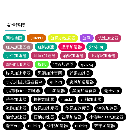
友情链接
网站地图
QuickQ
旋风加速度器
旋风
优途加速器
旋风加速度器
旋风加速
坚果加速器
外网app
小牛加速器
tiktok加速器
油管加速器
上油管加速器
回锅肉加速器
旋风
油管加速器
quickq
旋风加速度器
黑洞加速官网
芒果加速器
手机外国加速器官网
quickq
旋风加速度器
小猫咪ciash加速器
ins加速器
黑洞加速官网
老王vnp
芒果加速器
快橙加速器
quickq
西柚加速器
海鸥加速器
旋风加速度器
旋风加速度器
油管加速器
油管加速器
西柚加速器
芒果加速器
小猫咪ciash加速器
老王vnp
quickq
快鸭加速器
quickq
芒果加速器