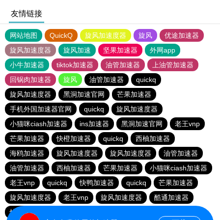
友情链接
网站地图
QuickQ
旋风加速度器
旋风
优途加速器
旋风加速度器
旋风加速
坚果加速器
外网app
小牛加速器
tiktok加速器
油管加速器
上油管加速器
回锅肉加速器
旋风
油管加速器
quickq
旋风加速度器
黑洞加速官网
芒果加速器
手机外国加速器官网
quickq
旋风加速度器
小猫咪ciash加速器
ins加速器
黑洞加速官网
老王vnp
芒果加速器
快橙加速器
quickq
西柚加速器
海鸥加速器
旋风加速度器
旋风加速度器
油管加速器
油管加速器
西柚加速器
芒果加速器
小猫咪ciash加速器
老王vnp
quickq
快鸭加速器
quickq
芒果加速器
旋风加速度器
老王vnp
旋风加速度器
酷通加速器
快橙加速器
暴雪vp
芒果加速器