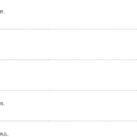
野。
情。
的商品。