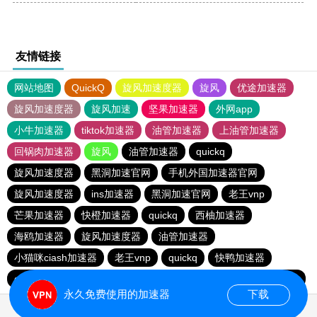
友情链接
网站地图
QuickQ
旋风加速度器
旋风
优途加速器
旋风加速度器
旋风加速
坚果加速器
外网app
小牛加速器
tiktok加速器
油管加速器
上油管加速器
回锅肉加速器
旋风
油管加速器
quickq
旋风加速度器
黑洞加速官网
手机外国加速器官网
旋风加速度器
ins加速器
黑洞加速官网
老王vnp
芒果加速器
快橙加速器
quickq
西柚加速器
海鸥加速器
旋风加速度器
油管加速器
小猫咪ciash加速器
老王vnp
quickq
快鸭加速器
quickq
芒果加速器
老王vnp
快橙加速器
芒果加速器
永久免费使用的加速器
下载