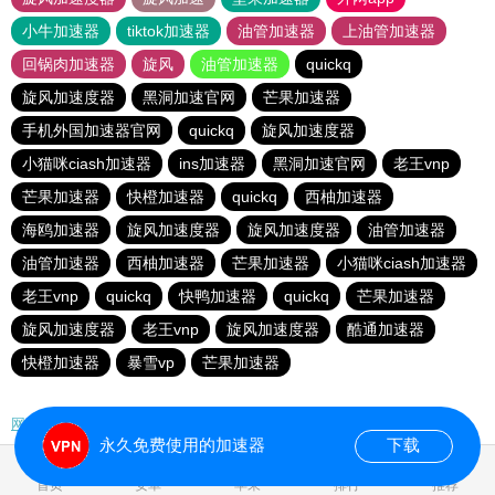
小牛加速器
tiktok加速器
油管加速器
上油管加速器
回锅肉加速器
旋风
油管加速器
quickq
旋风加速度器
黑洞加速官网
芒果加速器
手机外国加速器官网
quickq
旋风加速度器
小猫咪ciash加速器
ins加速器
黑洞加速官网
老王vnp
芒果加速器
快橙加速器
quickq
西柚加速器
海鸥加速器
旋风加速度器
旋风加速度器
油管加速器
油管加速器
西柚加速器
芒果加速器
小猫咪ciash加速器
老王vnp
quickq
快鸭加速器
quickq
芒果加速器
旋风加速度器
老王vnp
旋风加速度器
酷通加速器
快橙加速器
暴雪vp
芒果加速器
网站地图
永久免费使用的加速器
下载
0.234067s
首页
安卓
苹果
排行
推荐