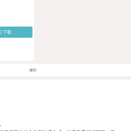
PC下载
排行
。