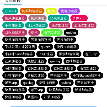
友情链接
QuickQ
旋风加速度器
旋风
优途加速器
旋风加速度器
旋风加速
坚果加速器
外网app
小牛加速器
tiktok加速器
油管加速器
上油管加速器
回锅肉加速器
旋风
油管加速器
quickq
旋风加速度器
黑洞加速官网
芒果加速器
手机外国加速器官网
quickq
旋风加速度器
小猫咪ciash加速器
ins加速器
黑洞加速官网
老王vnp
芒果加速器
快橙加速器
quickq
西柚加速器
海鸥加速器
旋风加速度器
旋风加速度器
油管加速器
油管加速器
西柚加速器
芒果加速器
小猫咪ciash加速器
老王vnp
quickq
快鸭加速器
quickq
芒果加速器
旋风加速度器
老王vnp
旋风加速度器
酷通加速器
快橙加速器
暴雪vp
芒果加速器