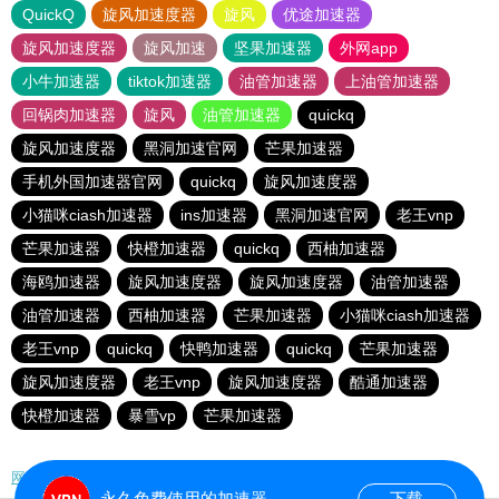
QuickQ
旋风加速度器
旋风
优途加速器
旋风加速度器
旋风加速
坚果加速器
外网app
小牛加速器
tiktok加速器
油管加速器
上油管加速器
回锅肉加速器
旋风
油管加速器
quickq
旋风加速度器
黑洞加速官网
芒果加速器
手机外国加速器官网
quickq
旋风加速度器
小猫咪ciash加速器
ins加速器
黑洞加速官网
老王vnp
芒果加速器
快橙加速器
quickq
西柚加速器
海鸥加速器
旋风加速度器
旋风加速度器
油管加速器
油管加速器
西柚加速器
芒果加速器
小猫咪ciash加速器
老王vnp
quickq
快鸭加速器
quickq
芒果加速器
旋风加速度器
老王vnp
旋风加速度器
酷通加速器
快橙加速器
暴雪vp
芒果加速器
网站地图
永久免费使用的加速器
下载