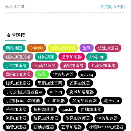
2023-12-10
支持
[0]
反对
[0]
友情链接
网站地图
QuickQ
旋风加速度器
旋风
优途加速器
旋风加速度器
旋风加速
坚果加速器
外网app
小牛加速器
tiktok加速器
油管加速器
上油管加速器
回锅肉加速器
旋风
油管加速器
quickq
旋风加速度器
黑洞加速官网
芒果加速器
手机外国加速器官网
quickq
旋风加速度器
小猫咪ciash加速器
ins加速器
黑洞加速官网
老王vnp
芒果加速器
快橙加速器
quickq
西柚加速器
海鸥加速器
旋风加速度器
旋风加速度器
油管加速器
油管加速器
西柚加速器
芒果加速器
小猫咪ciash加速器