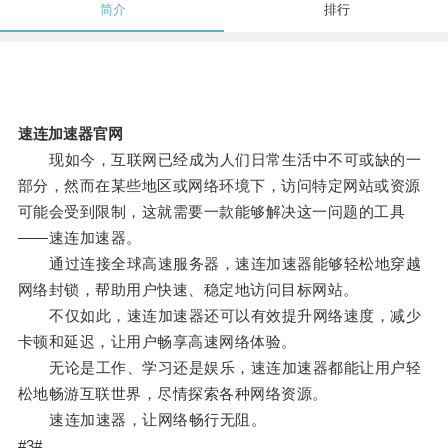
简介
排行
速连加速器官网
现如今，互联网已经成为人们日常生活中不可或缺的一
部分，然而在某些地区或网络环境下，访问特定网站或资源
可能会受到限制，这就需要一款能够解决这一问题的工具
——速连加速器。
通过连接全球高速服务器，速连加速器能够轻松地穿越
网络封锁，帮助用户快速、稳定地访问目标网站。
不仅如此，速连加速器还可以有效提升网络速度，减少
卡顿和延迟，让用户畅享高速网络体验。
无论是工作、学习还是娱乐，速连加速器都能让用户轻
松地畅游互联世界，尽情探索各种网络资源。
速连加速器，让网络畅行无阻。
#3#