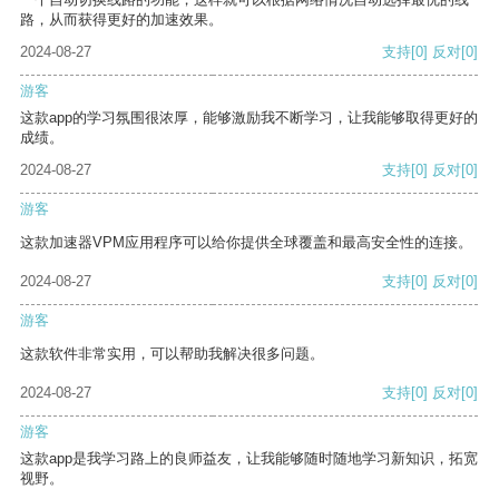
路，从而获得更好的加速效果。
2024-08-27
支持
[0]
反对
[0]
游客
这款app的学习氛围很浓厚，能够激励我不断学习，让我能够取得更好的
成绩。
2024-08-27
支持
[0]
反对
[0]
游客
这款加速器VPM应用程序可以给你提供全球覆盖和最高安全性的连接。
2024-08-27
支持
[0]
反对
[0]
游客
这款软件非常实用，可以帮助我解决很多问题。
2024-08-27
支持
[0]
反对
[0]
游客
这款app是我学习路上的良师益友，让我能够随时随地学习新知识，拓宽
视野。