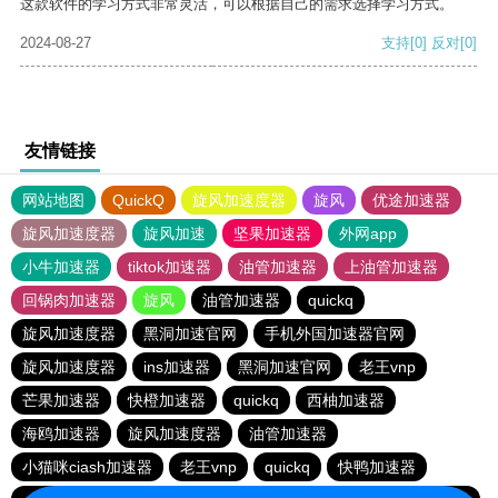
这款软件的学习方式非常灵活，可以根据自己的需求选择学习方式。
2024-08-27
支持
[0]
反对
[0]
友情链接
网站地图
QuickQ
旋风加速度器
旋风
优途加速器
旋风加速度器
旋风加速
坚果加速器
外网app
小牛加速器
tiktok加速器
油管加速器
上油管加速器
回锅肉加速器
旋风
油管加速器
quickq
旋风加速度器
黑洞加速官网
手机外国加速器官网
旋风加速度器
ins加速器
黑洞加速官网
老王vnp
芒果加速器
快橙加速器
quickq
西柚加速器
海鸥加速器
旋风加速度器
油管加速器
小猫咪ciash加速器
老王vnp
quickq
快鸭加速器