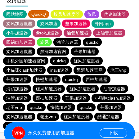
友情链接
网站地图
QuickQ
旋风加速度器
旋风
优途加速器
旋风加速度器
旋风加速
坚果加速器
外网app
小牛加速器
tiktok加速器
油管加速器
上油管加速器
回锅肉加速器
旋风
油管加速器
quickq
旋风加速度器
黑洞加速官网
芒果加速器
手机外国加速器官网
quickq
旋风加速度器
小猫咪ciash加速器
ins加速器
黑洞加速官网
老王vnp
芒果加速器
快橙加速器
quickq
西柚加速器
海鸥加速器
旋风加速度器
旋风加速度器
油管加速器
油管加速器
西柚加速器
芒果加速器
小猫咪ciash加速器
老王vnp
quickq
快鸭加速器
quickq
芒果加速器
旋风加速度器
老王vnp
旋风加速度器
酷通加速器
快橙加速器
暴雪vp
芒果加速器
永久免费使用的加速器
下载