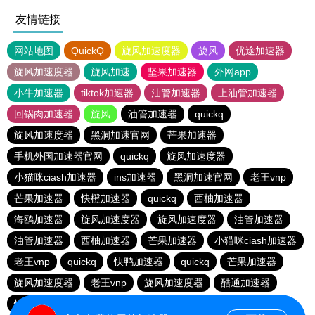
友情链接
网站地图
QuickQ
旋风加速度器
旋风
优途加速器
旋风加速度器
旋风加速
坚果加速器
外网app
小牛加速器
tiktok加速器
油管加速器
上油管加速器
回锅肉加速器
旋风
油管加速器
quickq
旋风加速度器
黑洞加速官网
芒果加速器
手机外国加速器官网
quickq
旋风加速度器
小猫咪ciash加速器
ins加速器
黑洞加速官网
老王vnp
芒果加速器
快橙加速器
quickq
西柚加速器
海鸥加速器
旋风加速度器
旋风加速度器
油管加速器
油管加速器
西柚加速器
芒果加速器
小猫咪ciash加速器
老王vnp
quickq
快鸭加速器
quickq
芒果加速器
旋风加速度器
老王vnp
旋风加速度器
酷通加速器
快橙加速器
暴雪vp
芒果加速器