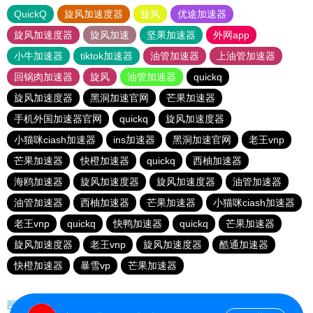
QuickQ
旋风加速度器
旋风
优途加速器
旋风加速度器
旋风加速
坚果加速器
外网app
小牛加速器
tiktok加速器
油管加速器
上油管加速器
回锅肉加速器
旋风
油管加速器
quickq
旋风加速度器
黑洞加速官网
芒果加速器
手机外国加速器官网
quickq
旋风加速度器
小猫咪ciash加速器
ins加速器
黑洞加速官网
老王vnp
芒果加速器
快橙加速器
quickq
西柚加速器
海鸥加速器
旋风加速度器
旋风加速度器
油管加速器
油管加速器
西柚加速器
芒果加速器
小猫咪ciash加速器
老王vnp
quickq
快鸭加速器
quickq
芒果加速器
旋风加速度器
老王vnp
旋风加速度器
酷通加速器
快橙加速器
暴雪vp
芒果加速器
网站地图