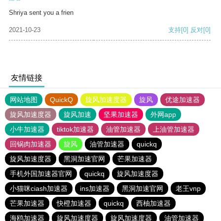
Shriya sent you a frien
2021-10-23
支持
[0]
反对
[0]
友情链接
网站地图
QuickQ
旋风加速度器
旋风
优途加速器
旋风加速度器
旋风加速
坚果加速器
外网app
小牛加速器
tiktok加速器
油管加速器
上油管加速器
回锅肉加速器
旋风
油管加速器
quickq
旋风加速度器
黑洞加速官网
芒果加速器
手机外国加速器官网
quickq
旋风加速度器
小猫咪ciash加速器
ins加速器
黑洞加速官网
老王vnp
芒果加速器
快橙加速器
quickq
西柚加速器
海鸥加速器
旋风加速度器
旋风加速度器
油管加速器