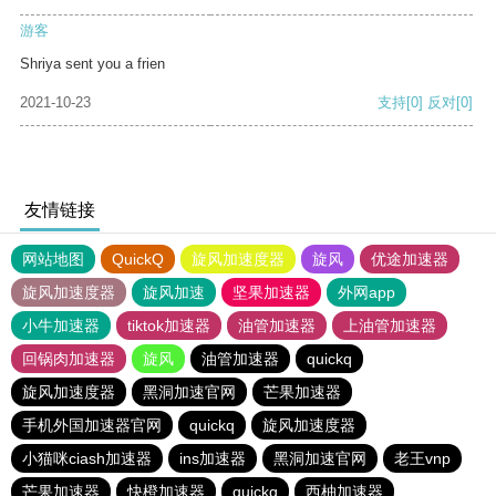
游客
Shriya sent you a frien
2021-10-23
支持
[0]
反对
[0]
友情链接
网站地图
QuickQ
旋风加速度器
旋风
优途加速器
旋风加速度器
旋风加速
坚果加速器
外网app
小牛加速器
tiktok加速器
油管加速器
上油管加速器
回锅肉加速器
旋风
油管加速器
quickq
旋风加速度器
黑洞加速官网
芒果加速器
手机外国加速器官网
quickq
旋风加速度器
小猫咪ciash加速器
ins加速器
黑洞加速官网
老王vnp
芒果加速器
快橙加速器
quickq
西柚加速器