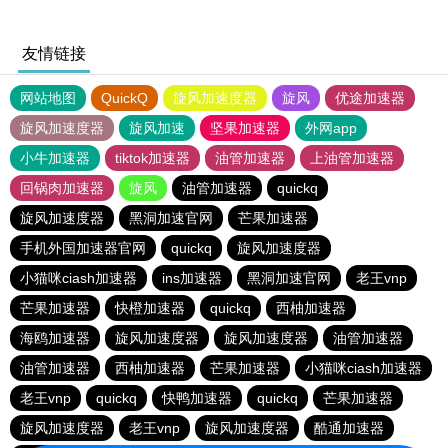
友情链接
网站地图
QuickQ
旋风加速度器
旋风
优途加速器
旋风加速度器
旋风加速
坚果加速器
外网app
小牛加速器
tiktok加速器
油管加速器
上油管加速器
回锅肉加速器
旋风
油管加速器
quickq
旋风加速度器
黑洞加速官网
芒果加速器
手机外国加速器官网
quickq
旋风加速度器
小猫咪ciash加速器
ins加速器
黑洞加速官网
老王vnp
芒果加速器
快橙加速器
quickq
西柚加速器
海鸥加速器
旋风加速度器
旋风加速度器
油管加速器
油管加速器
西柚加速器
芒果加速器
小猫咪ciash加速器
老王vnp
quickq
快鸭加速器
quickq
芒果加速器
旋风加速度器
老王vnp
旋风加速度器
酷通加速器