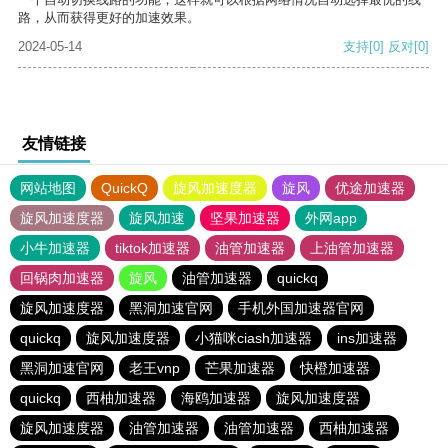
路，从而获得更好的加速效果。
2024-05-14
支持
[0]
反对
[0]
友情链接
网站地图
QuickQ
旋风加速度器
旋风
优途加速器
旋风加速度器
旋风加速
坚果加速器
外网app
小牛加速器
tiktok加速器
油管加速器
上油管加速器
回锅肉加速器
旋风
油管加速器
quickq
旋风加速度器
黑洞加速官网
手机外国加速器官网
quickq
旋风加速度器
小猫咪ciash加速器
ins加速器
黑洞加速官网
老王vnp
芒果加速器
快橙加速器
quickq
西柚加速器
海鸥加速器
旋风加速度器
旋风加速度器
油管加速器
油管加速器
西柚加速器