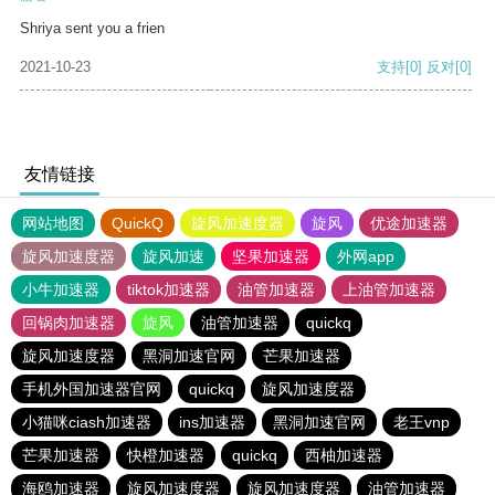
Shriya sent you a frien
2021-10-23
支持
[0]
反对
[0]
友情链接
网站地图
QuickQ
旋风加速度器
旋风
优途加速器
旋风加速度器
旋风加速
坚果加速器
外网app
小牛加速器
tiktok加速器
油管加速器
上油管加速器
回锅肉加速器
旋风
油管加速器
quickq
旋风加速度器
黑洞加速官网
芒果加速器
手机外国加速器官网
quickq
旋风加速度器
小猫咪ciash加速器
ins加速器
黑洞加速官网
老王vnp
芒果加速器
快橙加速器
quickq
西柚加速器
海鸥加速器
旋风加速度器
旋风加速度器
油管加速器