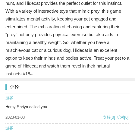
hunt, and Hidecat provides the perfect outlet for this instinct.
With a variety of interactive toys that mimic prey, this game
stimulates mental activity, keeping your pet engaged and
entertained. The exhilaration of chasing and capturing their
"prey" not only provides physical exercise but also aids in
maintaining a healthy weight. So, whether you have a
mischievous cat or a curious dog, Hidecat is an excellent
option to keep their minds and bodies active. Treat your pet to a
game of Hidecat and watch them revel in their natural
instincts.#18#
评论
游客
Horny Shriya called you
2023-01-08
支持
[0]
反对
[0]
游客