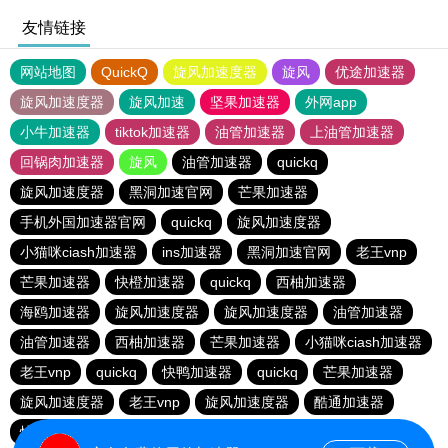
友情链接
网站地图
QuickQ
旋风加速度器
旋风
优途加速器
旋风加速度器
旋风加速
坚果加速器
外网app
小牛加速器
tiktok加速器
油管加速器
上油管加速器
回锅肉加速器
旋风
油管加速器
quickq
旋风加速度器
黑洞加速官网
芒果加速器
手机外国加速器官网
quickq
旋风加速度器
小猫咪ciash加速器
ins加速器
黑洞加速官网
老王vnp
芒果加速器
快橙加速器
quickq
西柚加速器
海鸥加速器
旋风加速度器
旋风加速度器
油管加速器
油管加速器
西柚加速器
芒果加速器
小猫咪ciash加速器
老王vnp
quickq
快鸭加速器
quickq
芒果加速器
旋风加速度器
老王vnp
旋风加速度器
酷通加速器
快橙加速器
暴雪vp
芒果加速器