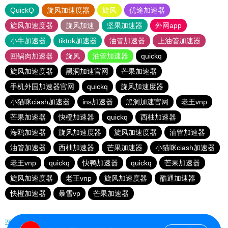
QuickQ
旋风加速度器
旋风
优途加速器
旋风加速度器
旋风加速
坚果加速器
外网app
小牛加速器
tiktok加速器
油管加速器
上油管加速器
回锅肉加速器
旋风
油管加速器
quickq
旋风加速度器
黑洞加速官网
芒果加速器
手机外国加速器官网
quickq
旋风加速度器
小猫咪ciash加速器
ins加速器
黑洞加速官网
老王vnp
芒果加速器
快橙加速器
quickq
西柚加速器
海鸥加速器
旋风加速度器
旋风加速度器
油管加速器
油管加速器
西柚加速器
芒果加速器
小猫咪ciash加速器
老王vnp
quickq
快鸭加速器
quickq
芒果加速器
旋风加速度器
老王vnp
旋风加速度器
酷通加速器
快橙加速器
暴雪vp
芒果加速器
网站地图