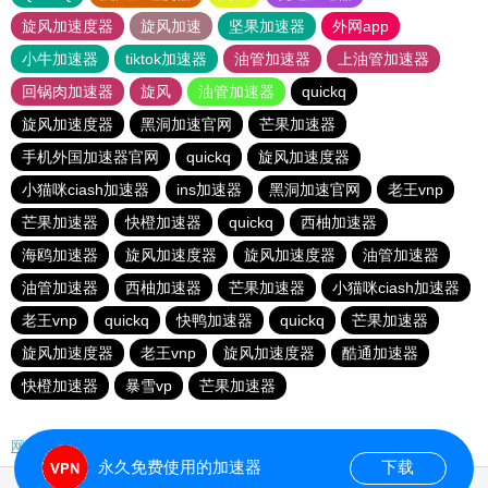
旋风加速度器
旋风加速
坚果加速器
外网app
小牛加速器
tiktok加速器
油管加速器
上油管加速器
回锅肉加速器
旋风
油管加速器
quickq
旋风加速度器
黑洞加速官网
芒果加速器
手机外国加速器官网
quickq
旋风加速度器
小猫咪ciash加速器
ins加速器
黑洞加速官网
老王vnp
芒果加速器
快橙加速器
quickq
西柚加速器
海鸥加速器
旋风加速度器
旋风加速度器
油管加速器
油管加速器
西柚加速器
芒果加速器
小猫咪ciash加速器
老王vnp
quickq
快鸭加速器
quickq
芒果加速器
旋风加速度器
老王vnp
旋风加速度器
酷通加速器
快橙加速器
暴雪vp
芒果加速器
网站地图
永久免费使用的加速器
下载