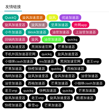
友情链接
QuickQ
旋风加速度器
旋风
优途加速器
旋风加速度器
旋风加速
坚果加速器
外网app
小牛加速器
tiktok加速器
油管加速器
上油管加速器
回锅肉加速器
旋风
油管加速器
quickq
旋风加速度器
黑洞加速官网
芒果加速器
手机外国加速器官网
quickq
旋风加速度器
小猫咪ciash加速器
ins加速器
黑洞加速官网
老王vnp
芒果加速器
快橙加速器
quickq
西柚加速器
海鸥加速器
旋风加速度器
旋风加速度器
油管加速器
油管加速器
西柚加速器
芒果加速器
小猫咪ciash加速器
老王vnp
quickq
快鸭加速器
quickq
芒果加速器
旋风加速度器
老王vnp
旋风加速度器
酷通加速器
快橙加速器
暴雪vp
芒果加速器