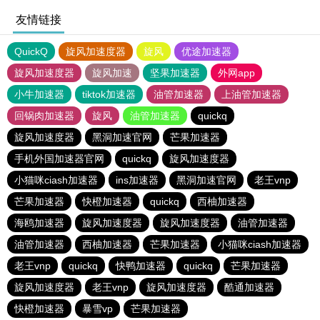
友情链接
QuickQ
旋风加速度器
旋风
优途加速器
旋风加速度器
旋风加速
坚果加速器
外网app
小牛加速器
tiktok加速器
油管加速器
上油管加速器
回锅肉加速器
旋风
油管加速器
quickq
旋风加速度器
黑洞加速官网
芒果加速器
手机外国加速器官网
quickq
旋风加速度器
小猫咪ciash加速器
ins加速器
黑洞加速官网
老王vnp
芒果加速器
快橙加速器
quickq
西柚加速器
海鸥加速器
旋风加速度器
旋风加速度器
油管加速器
油管加速器
西柚加速器
芒果加速器
小猫咪ciash加速器
老王vnp
quickq
快鸭加速器
quickq
芒果加速器
旋风加速度器
老王vnp
旋风加速度器
酷通加速器
快橙加速器
暴雪vp
芒果加速器