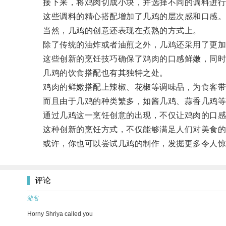
接下来，将鸡肉切成小块，并选择不同的调料进行
这些调料的精心搭配增加了几鸡的层次感和口感
当然，几鸡的创意还表现在煮熟的方式上。
除了传统的油炸或者油煎之外，几鸡还采用了更加
这些创新的烹饪技巧确保了鸡肉的口感鲜嫩，同时
几鸡的饮食搭配也有其独特之处。
鸡肉的鲜嫩搭配上辣椒、花椒等调味品，为食客带
而且由于几鸡的种类繁多，如酱几鸡、蒜香几鸡等
通过几鸡这一烹饪创意的出现，不仅让鸡肉的口感得
这种创新的烹饪方式，不仅能够满足人们对美食的
或许，你也可以尝试几鸡的制作，发掘更多令人惊
评论
游客
Horny Shriya called you