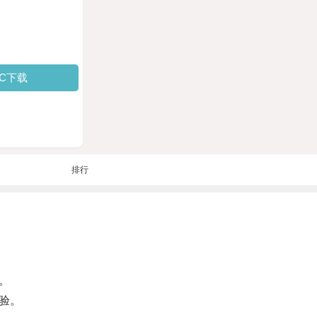
PC下载
排行
。
验。