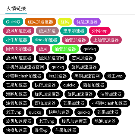
友情链接
QuickQ
旋风加速度器
旋风
优途加速器
旋风加速度器
旋风加速
坚果加速器
外网app
小牛加速器
tiktok加速器
油管加速器
上油管加速器
回锅肉加速器
旋风
油管加速器
quickq
旋风加速度器
黑洞加速官网
芒果加速器
手机外国加速器官网
quickq
旋风加速度器
小猫咪ciash加速器
ins加速器
黑洞加速官网
老王vnp
芒果加速器
快橙加速器
quickq
西柚加速器
海鸥加速器
旋风加速度器
旋风加速度器
油管加速器
油管加速器
西柚加速器
芒果加速器
小猫咪ciash加速器
老王vnp
quickq
快鸭加速器
quickq
芒果加速器
旋风加速度器
老王vnp
旋风加速度器
酷通加速器
快橙加速器
暴雪vp
芒果加速器