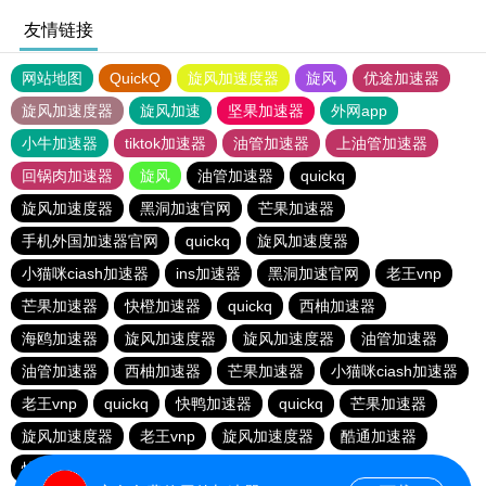
友情链接
网站地图
QuickQ
旋风加速度器
旋风
优途加速器
旋风加速度器
旋风加速
坚果加速器
外网app
小牛加速器
tiktok加速器
油管加速器
上油管加速器
回锅肉加速器
旋风
油管加速器
quickq
旋风加速度器
黑洞加速官网
芒果加速器
手机外国加速器官网
quickq
旋风加速度器
小猫咪ciash加速器
ins加速器
黑洞加速官网
老王vnp
芒果加速器
快橙加速器
quickq
西柚加速器
海鸥加速器
旋风加速度器
旋风加速度器
油管加速器
油管加速器
西柚加速器
芒果加速器
小猫咪ciash加速器
老王vnp
quickq
快鸭加速器
quickq
芒果加速器
旋风加速度器
老王vnp
旋风加速度器
酷通加速器
快橙加速器
暴雪vp
芒果加速器